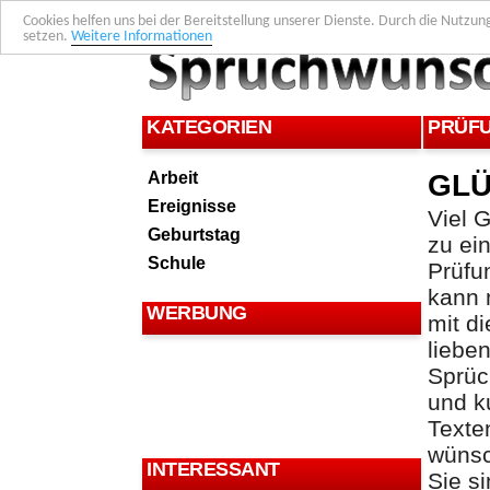
Cookies helfen uns bei der Bereitstellung unserer Dienste. Durch die Nutzun
setzen.
Weitere Informationen
KATEGORIEN
PRÜF
Arbeit
GL
Ereignisse
Viel 
Geburtstag
zu ei
Schule
Prüfu
kann
WERBUNG
mit d
liebe
Sprü
und k
Texte
wüns
INTERESSANT
Sie s