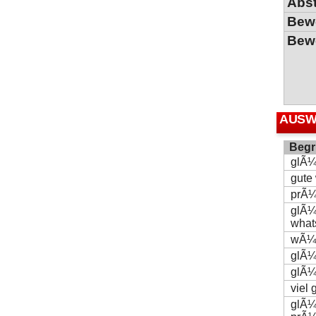
Abs
Bew
Bew
AUSW
Begri
glÃ¼
gute
prÃ¼
glÃ¼
what
wÃ¼n
glÃ¼
glÃ¼
viel
glÃ¼