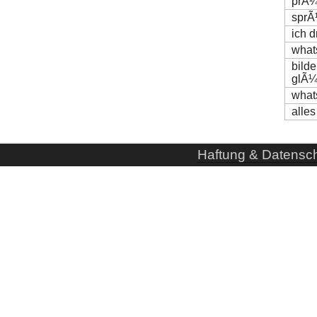
prÃ¼
sprÃ
ich 
what
bilde
glÃ
what
alle
Haftung & Datensc