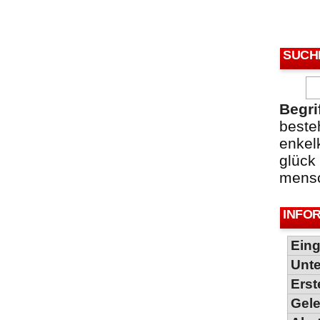
SUCH
Begri
beste
enkel
glück
mens
INFO
Ein
Unt
Erste
Gel