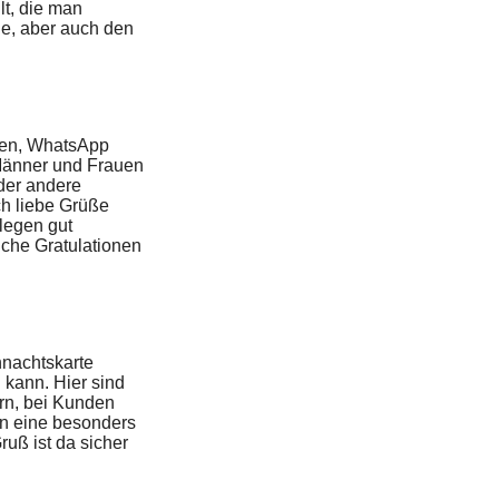
lt, die man
he, aber auch den
ten, WhatsApp
 Männer und Frauen
oder andere
ch liebe Grüße
legen gut
iche Gratulationen
hnachtskarte
 kann. Hier sind
rn, bei Kunden
en eine besonders
ruß ist da sicher