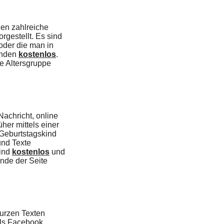
en zahlreiche
gestellt. Es sind
oder die man in
Kunden
kostenlos
.
de Altersgruppe
achricht, online
er mittels einer
 Geburtstagskind
und Texte
ind
kostenlos
und
Ende der Seite
kurzen Texten
als Facebook