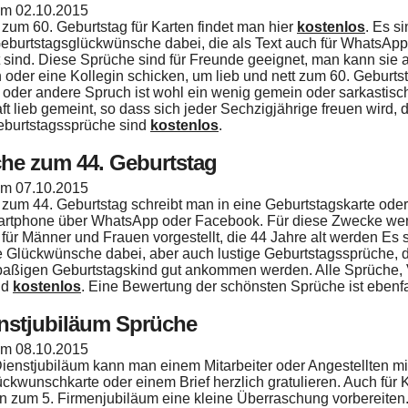
 am
02.10.2015
zum 60. Geburtstag für Karten findet man hier
kostenlos
. Es s
Geburtstagsglückwünsche dabei, die als Text auch für WhatsAp
 sind. Diese Sprüche sind für Freunde geeignet, man kann sie 
 oder eine Kollegin schicken, um lieb und nett zum 60. Geburtst
 oder andere Spruch ist wohl ein wenig gemein oder sarkastisc
ft lieb gemeint, so dass sich jeder Sechzigjährige freuen wird, 
eburtstagssprüche sind
kostenlos
.
he zum 44. Geburtstag
 am
07.10.2015
zum 44. Geburtstag schreibt man in eine Geburtstagskarte oder 
rtphone über WhatsApp oder Facebook. Für diese Zwecke werd
für Männer und Frauen vorgestellt, die 44 Jahre alt werden Es s
e Glückwünsche dabei, aber auch lustige Geburtstagssprüche, d
aßigen Geburtstagskind gut ankommen werden. Alle Sprüche,
nd
kostenlos
. Eine Bewertung der schönsten Sprüche ist ebenfa
enstjubiläum Sprüche
 am
08.10.2015
ienstjubiläum kann man einem Mitarbeiter oder Angestellten mit
ückwunschkarte oder einem Brief herzlich gratulieren. Auch für
 zum 5. Firmenjubiläum eine kleine Überraschung vorbereiten