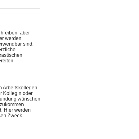
hreiben, aber
ier werden
erwendbar sind.
rzliche
kastischen
reiten.
 Arbeitskollegen
r Kollegin oder
esundung wünschen
ht zukommen
d. Hier werden
esen Zweck