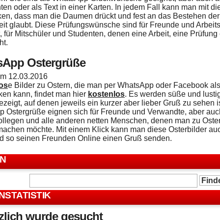
ten oder als Text in einer Karten. In jedem Fall kann man mit 
en, dass man die Daumen drückt und fest an das Bestehen der
eit glaubt. Diese Prüfungswünsche sind für Freunde und Arbeit
, für Mitschüler und Studenten, denen eine Arbeit, eine Prüfung
ht.
sApp Ostergrüße
 am
12.03.2016
os
e Bilder zu Ostern, die man per WhatsApp oder Facebook al
ken kann, findet man hier
kostenlos
. Es werden süße und lusti
ezeigt, auf denen jeweils ein kurzer aber lieber Gruß zu sehen i
 Ostergrüße eignen sich für Freunde und Verwandte, aber auch
ollegen und alle anderen netten Menschen, denen man zu Oster
achen möchte. Mit einem Klick kann man diese Osterbilder au
nd so seinen Freunden Online einen Gruß senden.
EN
NSTATISTIK
lich wurde gesucht