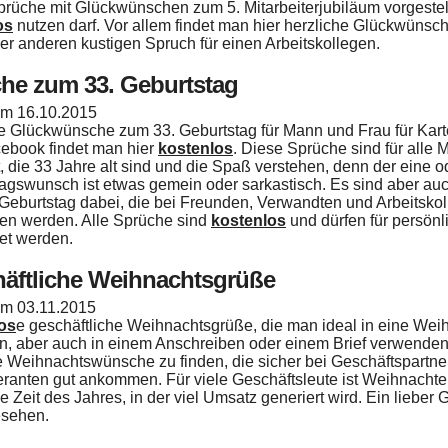
prüche mit Glückwünschen zum 5. Mitarbeiterjubiläum vorgestel
os
nutzen darf. Vor allem findet man hier herzliche Glückwünsc
er anderen kustigen Spruch für einen Arbeitskollegen.
he zum 33. Geburtstag
 am
16.10.2015
e Glückwünsche zum 33. Geburtstag für Mann und Frau für Kar
ebook findet man hier
kostenlos
. Diese Sprüche sind für alle
, die 33 Jahre alt sind und die Spaß verstehen, denn der eine 
agswunsch ist etwas gemein oder sarkastisch. Es sind aber au
Geburtstag dabei, die bei Freunden, Verwandten und Arbeitskol
n werden. Alle Sprüche sind
kostenlos
und dürfen für persönl
et werden.
äftliche Weihnachtsgrüße
 am
03.11.2015
os
e geschäftliche Weihnachtsgrüße, die man ideal in eine Wei
n, aber auch in einem Anschreiben oder einem Brief verwenden
e Weihnachtswünsche zu finden, die sicher bei Geschäftspartne
eranten gut ankommen. Für viele Geschäftsleute ist Weihnacht
 Zeit des Jahres, in der viel Umsatz generiert wird. Ein lieber G
esehen.