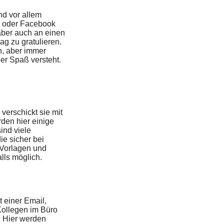
ind vor allem
p oder Facebook
aber auch an einen
ag zu gratulieren.
h, aber immer
der Spaß versteht.
verschickt sie mit
en hier einige
ind viele
ie sicher bei
 Vorlagen und
lls möglich.
 einer Email,
 Kollegen im Büro
. Hier werden