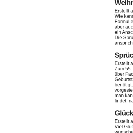
Weihn
Erstellt
Wie kan
Formulie
aber auc
ein Ansc
Die Sprü
ansprich
Sprüc
Erstellt
Zum 55. 
über Fac
Geburtst
benötigt
vorgeste
man kann
findet m
Glück
Erstellt
Viel Glü
wünschen