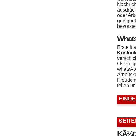
Nachrich
ausdrück
oder Arb
geeignet
bevorste
What
Erstellt
Kostenl
verschic
Ostern g
whatsApp
Arbeitsk
Freude m
teilen u
FIND
SEITE
KÃ¼rz