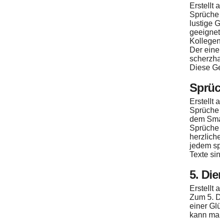
Erstellt
Sprüche 
lustige 
geeignet
Kollegen
Der eine
scherzha
Diese G
Sprüc
Erstellt
Sprüche 
dem Sma
Sprüche 
herzlich
jedem sp
Texte si
5. Di
Erstellt
Zum 5. D
einer Gl
kann man