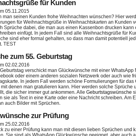
achtsgrüße für Kunden
 am
05.11.2015
n man seinen Kunden frohe Weihnachten wünschen? Hier werd
rungen für Weihnachtsgrüße in Weihnachtskarten an Kunden vor
h Sprüche dabei, die man aus einen Kassenbon drucken kann 
hreiben einfügt. In jedem Fall sind alle Weihnachtsgrüße für 
che sind eher formal gehalten, so dass man damit potentiell je
t. TEST
he zum 55. Geburtstag
 am
02.02.2016
Geburtstag verschickt man Glückwünsche mit einer WhatsApp N
ebook oder einem anderen sozialen Netzwerk oder auch wie früh
agskarte. In jedem Fall werden schöne Formulierungen für das
, mit denen man gratulieren kann. Hier werden solche Sprüche 
llt, die sicher immer gut ankommen. Alle
Geburtstagswünsche
s
 sie als Text in eine Karte oder eine Nachricht schreiben. Am 
an auch Bilder mit Sprüchen.
wünsche zur Prüfung
 am
25.02.2016
ck zu einer Prüfung kann man mit diesen lieben Sprüchen und 
. Sie sind als WhatsApp Glückwünsche geeignet, aber auch 