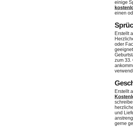
einige S
kostenl
einen od
Sprüc
Erstellt
Herzlich
oder Fac
geeignet
Geburtst
zum 33. 
ankomme
verwend
Gesch
Erstellt
Kostenl
schreibe
herzlich
und Lief
anstrenge
gerne g