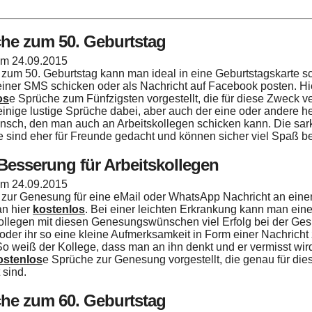
he zum 50. Geburtstag
 am
24.09.2015
zum 50. Geburtstag kann man ideal in eine Geburtstagskarte sc
einer SMS schicken oder als Nachricht auf Facebook posten. H
os
e Sprüche zum Fünfzigsten vorgestellt, die für diese Zweck v
einige lustige Sprüche dabei, aber auch der eine oder andere he
sch, den man auch an Arbeitskollegen schicken kann. Die sar
sind eher für Freunde gedacht und können sicher viel Spaß be
Besserung für Arbeitskollegen
 am
24.09.2015
zur Genesung für eine eMail oder WhatsApp Nachricht an einen
an hier
kostenlos
. Bei einer leichten Erkrankung kann man eine
ollegen mit diesen Genesungswünschen viel Erfolg bei der G
oder ihr so eine kleine Aufmerksamkeit in Form einer Nachric
So weiß der Kollege, dass man an ihn denkt und er vermisst wir
ostenlos
e Sprüche zur Genesung vorgestellt, die genau für di
 sind.
he zum 60. Geburtstag