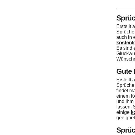
Sprüc
Erstellt
Sprüche 
auch in 
kostenl
Es sind 
Glückwun
Wünsche 
Gute 
Erstellt
Sprüche 
findet m
einem K
und ihm 
lassen. 
einige
k
geeignet
Sprüc