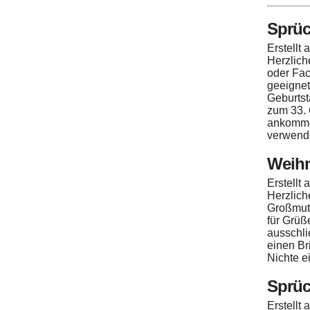
Sprüc
Erstellt
Herzlich
oder Fac
geeignet
Geburtst
zum 33. 
ankommen
verwend
Weih
Erstellt
Herzlich
Großmutt
für Grüß
ausschli
einen Br
Nichte e
Sprüc
Erstellt