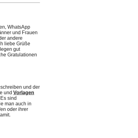
ten, WhatsApp
Männer und Frauen
oder andere
ch liebe Grüße
legen gut
che Gratulationen
schreiben und der
te und
Vorlagen
 Es sind
ie man auch in
en oder ihrer
amit.