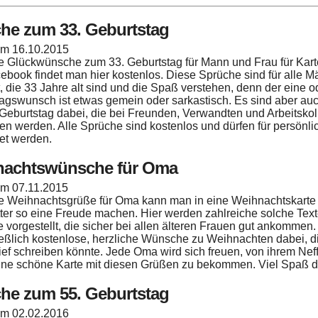
he zum 33. Geburtstag
 am
16.10.2015
e Glückwünsche zum 33. Geburtstag für Mann und Frau für Kar
ebook findet man hier kostenlos. Diese Sprüche sind für alle 
, die 33 Jahre alt sind und die Spaß verstehen, denn der eine 
agswunsch ist etwas gemein oder sarkastisch. Es sind aber au
Geburtstag dabei, die bei Freunden, Verwandten und Arbeitskol
 werden. Alle Sprüche sind kostenlos und dürfen für persönli
et werden.
nachtswünsche für Oma
 am
07.11.2015
e Weihnachtsgrüße für Oma kann man in eine Weihnachtskarte 
er so eine Freude machen. Hier werden zahlreiche solche Tex
e vorgestellt, die sicher bei allen älteren Frauen gut ankommen.
eßlich kostenlose, herzliche Wünsche zu Weihnachten dabei, d
ief schreiben könnte. Jede Oma wird sich freuen, von ihrem Neff
ine schöne Karte mit diesen Grüßen zu bekommen. Viel Spaß d
he zum 55. Geburtstag
 am
02.02.2016