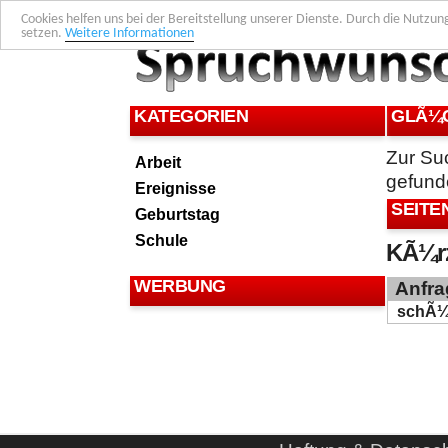
Cookies helfen uns bei der Bereitstellung unserer Dienste. Durch die Nutzun
setzen.
Weitere Informationen
KATEGORIEN
GLÃ¼
Zur Su
Arbeit
gefund
Ereignisse
SEITE
Geburtstag
Schule
KÃ¼rz
WERBUNG
Anfra
schÃ¼