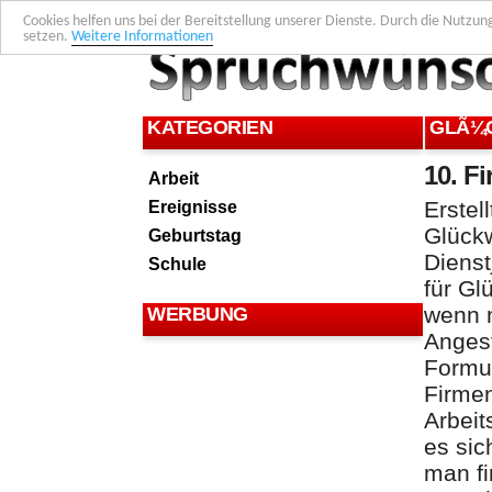
Cookies helfen uns bei der Bereitstellung unserer Dienste. Durch die Nutzun
setzen.
Weitere Informationen
KATEGORIEN
GLÃ¼
10. F
Arbeit
Ereignisse
Erstel
Glück
Geburtstag
Diens
Schule
für Gl
wenn 
WERBUNG
Angest
Formu
Firmen
Arbeit
es si
man fi