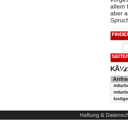
allem 
aber a
Spruch
FINDE
SEITE
KÃ¼rz
Anfra
mitarb
mitarb
lustig
Haftung & Datensc