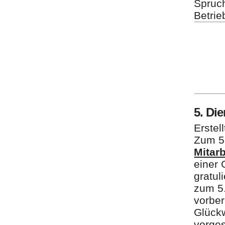
Spruc
Betrie
5. Di
Erstel
Zum 5
Mitarb
einer 
gratul
zum 5.
vorber
Glück
vorges