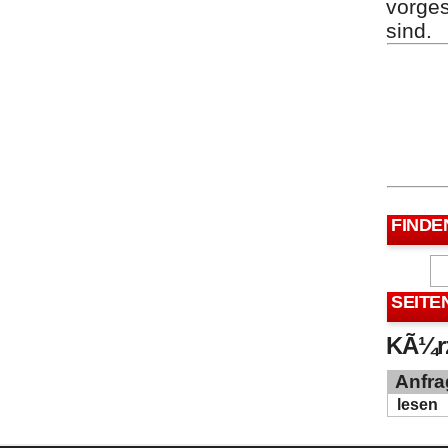
vorges
sind.
FINDE
SEITE
KÃ¼rz
Anfra
lesen