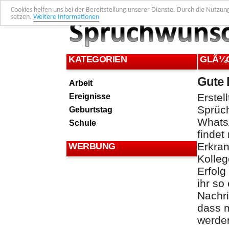
Cookies helfen uns bei der Bereitstellung unserer Dienste. Durch die Nutzun
setzen.
Weitere Informationen
KATEGORIEN
GLÃ¼
Gute 
Arbeit
Ereignisse
Erstel
Sprüch
Geburtstag
WhatsA
Schule
findet
Erkra
WERBUNG
Kolle
Erfol
ihr so
Nachr
dass m
werde