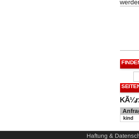
werde
FINDE
SEITE
KÃ¼rz
Anfra
kind
Haftung & Datensc