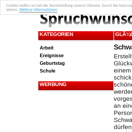
Cookies helfen uns bei der Bereitstellung unserer Dienste. Durch die Nutzun
setzen.
Weitere Informationen
KATEGORIEN
GLÃ¼
Schw
Arbeit
Ereignisse
Erstel
Glück
Geburtstag
einem 
Schule
schick
schön
WERBUNG
werde
vorges
an ein
Person
Schwa
dürfen