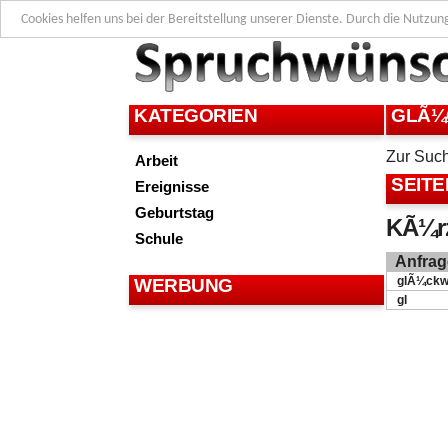
Cookies helfen uns bei der Bereitstellung unserer Dienste. Durch die Nutzun
KATEGORIEN
GLÃ¼
Zur Suc
Arbeit
SEITE
Ereignisse
Geburtstag
KÃ¼rz
Schule
Anfrag
glÃ¼ck
WERBUNG
gl