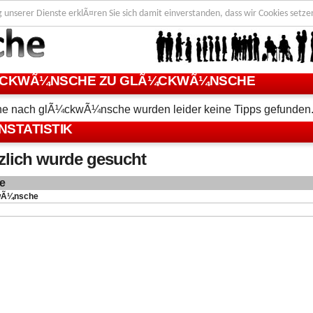
g unserer Dienste erklÃ¤ren Sie sich damit einverstanden, dass wir Cookies setze
CKWÃ¼NSCHE ZU GLÃ¼CKWÃ¼NSCHE
he nach glÃ¼ckwÃ¼nsche wurden leider keine Tipps gefunden
NSTATISTIK
lich wurde gesucht
e
wÃ¼nsche