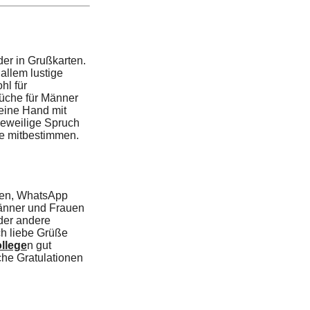
er in Grußkarten.
allem lustige
hl für
rüche für Männer
 eine Hand mit
jeweilige Spruch
e mitbestimmen.
ten, WhatsApp
Männer und Frauen
oder andere
ch liebe Grüße
llege
n gut
che Gratulationen