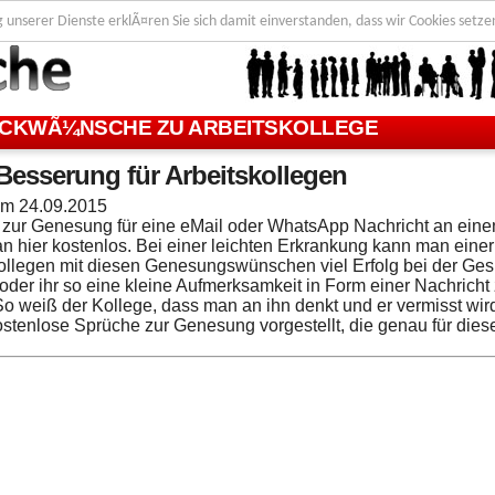
g unserer Dienste erklÃ¤ren Sie sich damit einverstanden, dass wir Cookies setze
CKWÃ¼NSCHE ZU ARBEITSKOLLEGE
Besserung für Arbeitskollegen
 am
24.09.2015
zur Genesung für eine eMail oder WhatsApp Nachricht an ein
an hier kostenlos. Bei einer leichten Erkrankung kann man einer
ollegen mit diesen Genesungswünschen viel Erfolg bei der G
oder ihr so eine kleine Aufmerksamkeit in Form einer Nachric
So weiß der Kollege, dass man an ihn denkt und er vermisst wir
ostenlose Sprüche zur Genesung vorgestellt, die genau für die