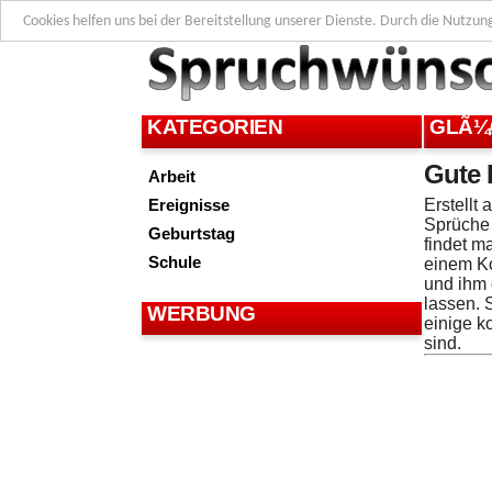
Cookies helfen uns bei der Bereitstellung unserer Dienste. Durch die Nutzun
KATEGORIEN
GLÃ¼
Gute 
Arbeit
Ereignisse
Erstellt
Sprüche 
Geburtstag
findet m
Schule
einem K
und ihm 
lassen. 
WERBUNG
einige k
sind.