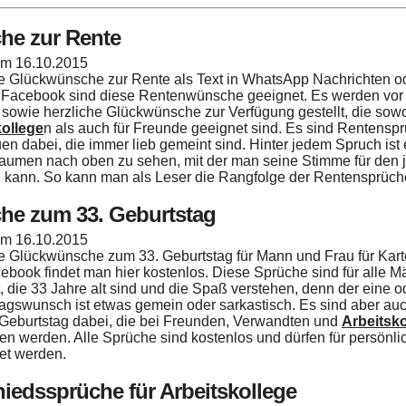
he zur Rente
 am
16.10.2015
e Glückwünsche zur Rente als Text in WhatsApp Nachrichten od
 Facebook sind diese Rentenwünsche geeignet. Es werden vor 
sowie herzliche Glückwünsche zur Verfügung gestellt, die sowo
kollege
n als auch für Freunde geeignet sind. Es sind Rentensp
en dabei, die immer lieb gemeint sind. Hinter jedem Spruch ist
umen nach oben zu sehen, mit der man seine Stimme für den 
kann. So kann man als Leser die Rangfolge der Rentensprüch
he zum 33. Geburtstag
 am
16.10.2015
e Glückwünsche zum 33. Geburtstag für Mann und Frau für Kar
ebook findet man hier kostenlos. Diese Sprüche sind für alle 
, die 33 Jahre alt sind und die Spaß verstehen, denn der eine 
agswunsch ist etwas gemein oder sarkastisch. Es sind aber au
Geburtstag dabei, die bei Freunden, Verwandten und
Arbeitsko
 werden. Alle Sprüche sind kostenlos und dürfen für persönli
et werden.
iedssprüche für Arbeitskollege