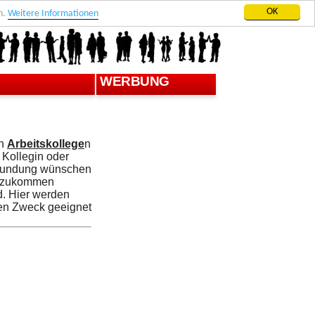
OK
n.
Weitere Informationen
WERBUNG
en
Arbeitskollege
n
 Kollegin oder
esundung wünschen
ht zukommen
d. Hier werden
sen Zweck geeignet